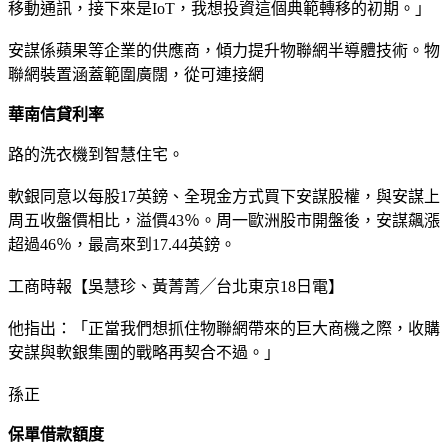
移動通訊，接下來是IoT，我想投資這個典範轉移的初期。」
安謀係蘋果等企業的供應商，傾力提升物聯網半導體技術。物
聯網裝置涵蓋範圍廣闊，從可連接網
華南信貸利率
路的洗衣機到智慧住宅。
軟銀同意以每股17英鎊、全現金方式買下安謀股權，與安謀上
周五收盤價相比，溢價43％。周一歐洲股市開盤後，安謀飆漲
超過46％，最高來到17.44英鎊。
工商時報【吳慧珍、黃菁菁╱台北東京18日電】
他指出：「正當我們想抓住物聯網帶來的巨大商機之際，收購
安謀與軟銀集團的戰略再契合不過。」
孫正
保單借款額度