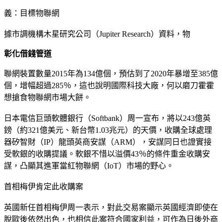
義：目標物聯網
據市調機構木星研究公司（Jupiter Research）資料，物
彰化借錢管道
聯網裝置數量2015年為134億個，預估到了2020年暴增至385億
個，增幅超過285％，這也說明國際科技大廠，何以磨刀霍霍
想搶食物聯網市場大餅。
日本電信巨頭軟體銀行（Softbank）周一宣布，將以243億英
鎊（約321億美元、新台幣1.03兆元）的天價，收購全球處理
器矽智財（IP）龍頭英商安謀（ARM），安謀同日也證實接
受軟銀的收購提議。軟銀不惜以溢價43％的條件重金收購安
謀，凸顯其進軍當紅物聯網（IoT）市場的野心。
首相梅伊肯定此收購案
英國新任首相梅伊周一表示，對此交易案顯示英國經濟即使在
脫歐後依然出色，也相信此案符合國家利益，可作為日後外商