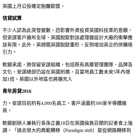
英國上月公投確定脫離歐盟，
信貸試算
不少人認為此突發變數，恐影響外資投資英國科技業的意願，
但安謀客戶遍布全球，英國脫歐對該處理器設計大廠的衝擊應
該有限。此外，英鎊隨英國脫歐重貶，反倒增加英企的併購吸
引力。
軟銀承諾，將保留安謀組織，包括既有高層管理團隊、品牌及
文化，安謀總部仍設在英國劍橋，且當地員工數未來5年內增
加1倍，英國以外地區也將擴充人
青年房貸2016
力。安謀目前約有4,000名員工，客戶涵蓋約300家半導體廠
商，
軟銀創辦人兼執行長孫正義18日在英國倫敦召開的記者會上強
調，「過去很大的典範轉移（Paradigm shift）是從網路轉移到